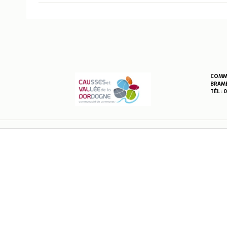
COMMU
BRAME
TÉL : 