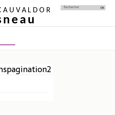
 CAUVALDOR
isneau
anspagination2