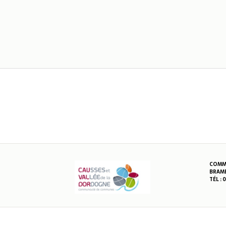
COMMU
BRAME
TÉL : 