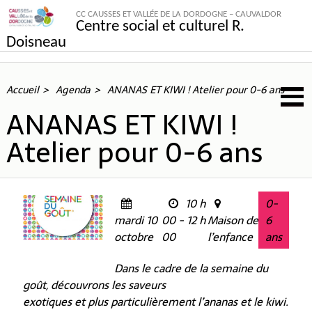
CC CAUSSES ET VALLÉE DE LA DORDOGNE – CAUVALDOR
Centre social et culturel R.
Doisneau
Accueil
Agenda
ANANAS ET KIWI ! Atelier pour 0-6 ans
ANANAS ET KIWI !
Atelier pour 0-6 ans
10 h
0-
mardi 10
00 - 12 h
Maison de
6
octobre
00
l’enfance
ans
Dans le cadre de la semaine du
goût, découvrons les saveurs
exotiques et plus particulièrement l’ananas et le kiwi.