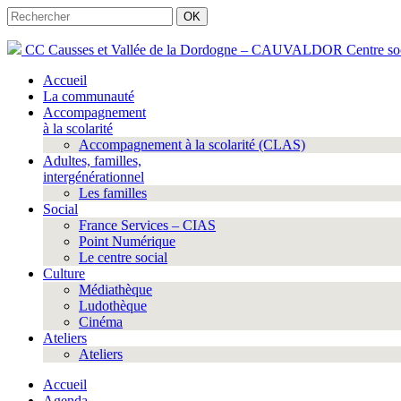
Rechercher
Rechercher
CC Causses et Vallée de la Dordogne – CAUVALDOR
Centre so
Accueil
La communauté
Accompagnement
à la scolarité
Accompagnement à la scolarité (CLAS)
Adultes, familles,
intergénérationnel
Les familles
Social
France Services – CIAS
Point Numérique
Le centre social
Culture
Médiathèque
Ludothèque
Cinéma
Ateliers
Ateliers
Accueil
Agenda