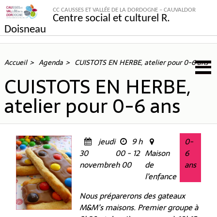
CC CAUSSES ET VALLÉE DE LA DORDOGNE – CAUVALDOR
Centre social et culturel R.
Doisneau
Accueil
Agenda
CUISTOTS EN HERBE, atelier pour 0-6 ans
CUISTOTS EN HERBE,
atelier pour 0-6 ans
jeudi
9 h
0-
30
00 - 12
Maison
6
novembre
h 00
de
ans
l’enfance
Nous préparerons des gateaux
M&M’s maisons. Premier groupe à