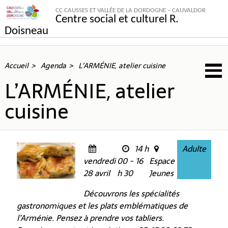
CC CAUSSES ET VALLÉE DE LA DORDOGNE – CAUVALDOR
Centre social et culturel R.
Doisneau
Accueil
Agenda
L’ARMÉNIE, atelier cuisine
L’ARMÉNIE, atelier
cuisine
14 h
Adulte
vendredi
00 - 16
Espace
28 avril
h 30
Jeunes
Découvrons les spécialités
gastronomiques et les plats emblématiques de
l’Arménie. Pensez à prendre vos tabliers.