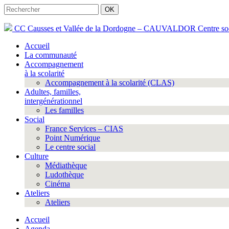
Rechercher
Rechercher
CC Causses et Vallée de la Dordogne – CAUVALDOR
Centre so
Accueil
La communauté
Accompagnement
à la scolarité
Accompagnement à la scolarité (CLAS)
Adultes, familles,
intergénérationnel
Les familles
Social
France Services – CIAS
Point Numérique
Le centre social
Culture
Médiathèque
Ludothèque
Cinéma
Ateliers
Ateliers
Accueil
Agenda