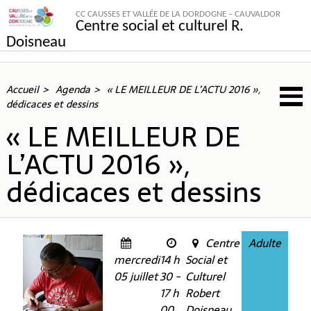
CC CAUSSES ET VALLÉE DE LA DORDOGNE – CAUVALDOR
Centre social et culturel R.
Doisneau
Accueil
Agenda
« LE MEILLEUR DE L’ACTU 2016 »,
dédicaces et dessins
« LE MEILLEUR DE
L’ACTU 2016 »,
dédicaces et dessins
Centre
Adulte
mercredi
14 h
Social et
05 juillet
30 -
Culturel
17 h
Robert
00
Doisneau