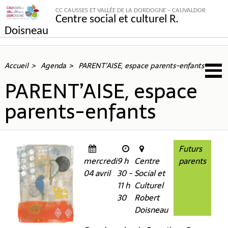
CC CAUSSES ET VALLÉE DE LA DORDOGNE – CAUVALDOR
Centre social et culturel R.
Doisneau
Accueil
Agenda
PARENT’AISE, espace parents-enfants
PARENT’AISE, espace
parents-enfants
Futurs
mercredi
9 h
Centre
parents
04 avril
30 -
Social et
11 h
Culturel
30
Robert
Doisneau