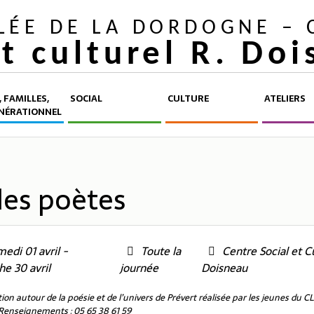
LLÉE DE LA DORDOGNE –
et culturel R. Do
 FAMILLES,
SOCIAL
CULTURE
ATELIERS
NÉRATIONNEL
des poètes
edi 01 avril -
Toute la
Centre Social et C
e 30 avril
journée
Doisneau
n autour de la poésie et de l’univers de Prévert réalisée par les jeunes du CLA
.Renseignements : 05 65 38 61 59