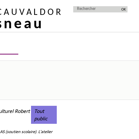
 CAUVALDOR
isneau
ulturel Robert
Tout
public
S (soutien scolaire). L’atelier