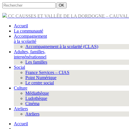
Rechercher
Rechercher
CC CAUSSES ET VALLÉE DE LA DORDOGNE – CAUVA
Accueil
La communauté
Accompagnement
à la scolarité
Accompagnement à la scolarité (CLAS)
Adultes, familles,
intergénérationnel
Les familles
Social
France Services – CIAS
Point Numérique
Le centre social
Culture
Médiathèque
Ludothèque
Cinéma
Ateliers
Ateliers
Accueil