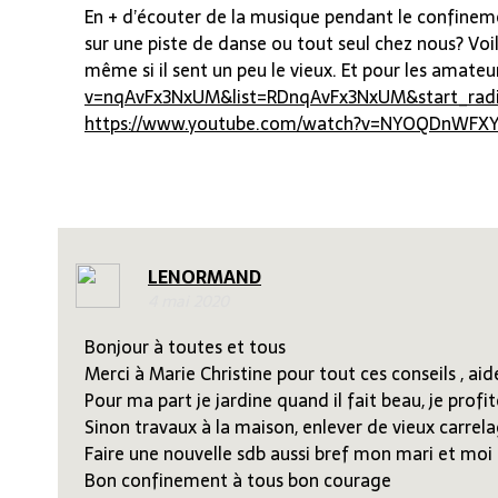
En + d’écouter de la musique pendant le confineme
sur une piste de danse ou tout seul chez nous? Voi
même si il sent un peu le vieux. Et pour les amate
v=nqAvFx3NxUM&list=RDnqAvFx3NxUM&start_rad
https://www.youtube.com/watch?v=NYOQDnWFXY
LENORMAND
4 mai 2020
Bonjour à toutes et tous
Merci à Marie Christine pour tout ces conseils , a
Pour ma part je jardine quand il fait beau, je profit
Sinon travaux à la maison, enlever de vieux carrela
Faire une nouvelle sdb aussi bref mon mari et moi
Bon confinement à tous bon courage