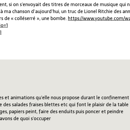
nt, si on s’envoyait des titres de morceaux de musique qui n
là ma chanson d’aujourd’hui, un truc de Lionel Ritchie des an
urs de « colléserré », une bombe.
https://www.youtube.com/w
io=1
I
ides et animations qu’elle nous propose durant le confinement
e des salades fraises blettes etc qui font le plaisir de la table
ges, papiers peint, faire des enduits puis poncer et peindre
 avons de quoi s’occuper