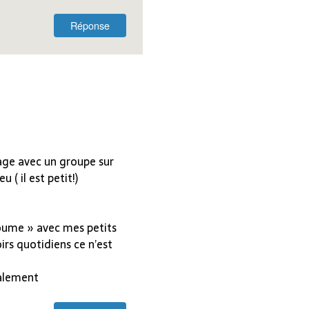
Réponse
age avec un groupe sur
 ( il est petit!)
Zoume » avec mes petits
rs quotidiens ce n’est
calement