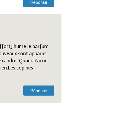
Réponse
effort,j’hume le parfum
 nouveaux sont apparus
exandre. Quand j’ai un
bien.Les copines
Réponse