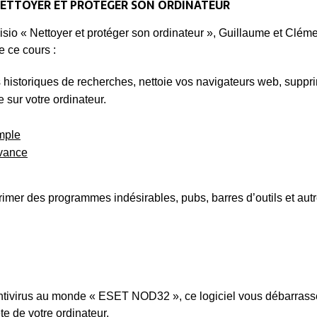
: NETTOYER ET PROTÉGER SON ORDINATEUR
 visio « Nettoyer et protéger son ordinateur », Guillaume et Clém
e ce cours :
s historiques de recherches, nettoie vos navigateurs web, suppr
 sur votre ordinateur.
imple
avance
primer des programmes indésirables, pubs, barres d’outils et aut
 antivirus au monde « ESET NOD32 », ce logiciel vous débarrass
e de votre ordinateur.