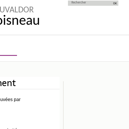
AUVALDOR
Doisneau
ment
ouvées par