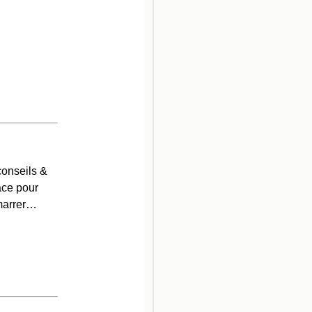
conseils &
face pour
émarrer…