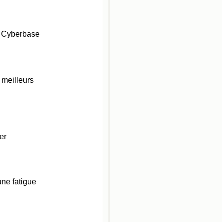
la Cyberbase
 meilleurs
er
une fatigue