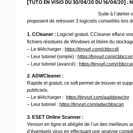
[TUTO EN VISIO DU 30/04/20 DU 16/04/20] 
Suite à l’atelier
proposent de retrouver 3 logiciels conseillés lors d
1. CCleaner :
Logiciel gratuit, CCleaner efface vo
fichiers résiduels de Windows et libère du stockage
– Le télécharger :
https://tinyurl.com/cbbccdl
– Leur tutoriel (simple) :
https://tinyurl.com/cbbccs
– Leur tutoriel (avancé) :
https://tinyurl.com/cbbcc
2. ADWCleaner :
Rapide et gratuit, ce soft permet de trouver et sup
publiciels.
– Le télécharger :
https://tinyurl.com/aaddwwclnr
– Leur tutoriel :
https://tinyurl.com/adwcbbscan
3. ESET Online Scanner :
Version en ligne et allégée de l’un des meilleurs
d’éventuels virus en effectuant une analyse compèt