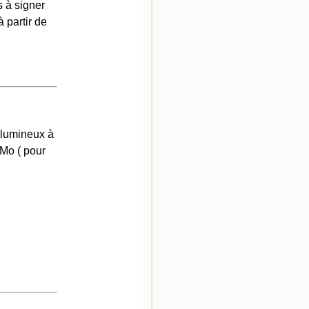
 à signer
 partir de
volumineux à
5Mo ( pour