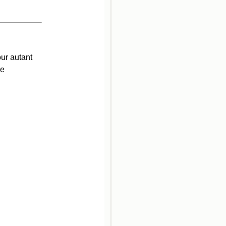
our autant
ne