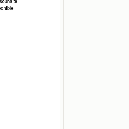
 souhaité
ponible