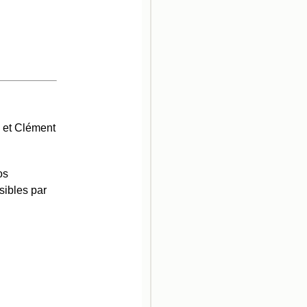
e et Clément
os
sibles par