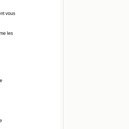
ent vous
ime les
re
e